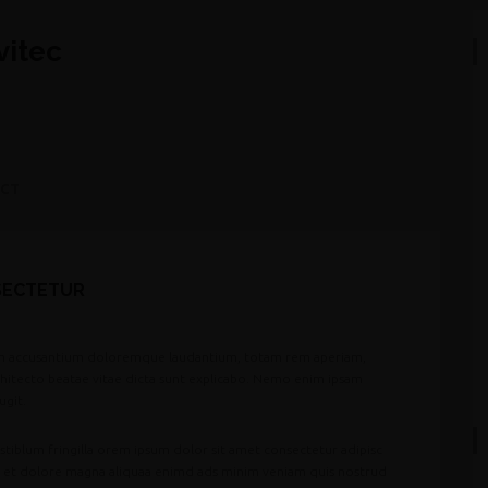
vitec
CT
SECTETUR
atem accusantium doloremque laudantium, totam rem aperiam,
architecto beatae vitae dicta sunt explicabo. Nemo enim ipsam
ugit.
stiblum fringilla orem ipsum dolor sit amet consectetur adipisc
e et dolore magna aliquaa enimd ads minim veniam quis nostrud