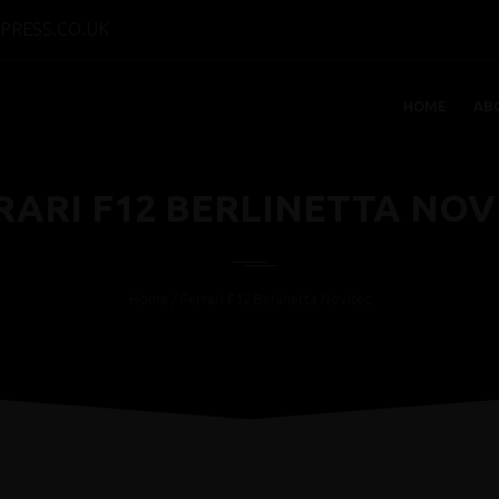
PRESS.CO.UK
HOME
AB
RARI F12 BERLINETTA NOV
Home
/ Ferrari F12 Berlinetta Novitec