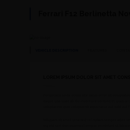
Ferrari F12 Berlinetta No
VEHICLE DESCRIPTION
FEATURES
CONTA
LOREM IPSUM DOLOR SIT AMET CON
Perspiciatis unde omnis iste natus error sit volupt
eaque ipsa quae ab illo inventore veritatis et quasi 
voluptatem quia voluptas sit aspernatur aut odit aut f
Wliquam sit amet urna sed vel nullam semper aiber ve
ing elit sed don eiusmod tempor incididunt ut labor