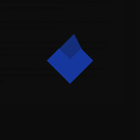
elit sed do eiusmod tempor. Lorem ipsum dolor sit amet consec
nt ut labore et dolore magna aliqua.
llamco laboris nisi aliquip ex ea commodo consequat. Duis aute
lum dolore eu fugiat nulla pariatur.
consectetur adipisc ing elit sed don eiusmod tempor incididunt
veniam quis nostrud Lorem ipsum dolor sit amet consectetur
dolor sit amet consectetur adipisicing.
dolore magna aliqua. Ut enim ad minim veniam quis nostru dare
do consequat. Duis aute irue dolor in reprehenderit in
tur.